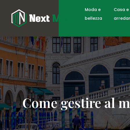
Moda e
Casa e
bellezza
arreda
Come gestire al me