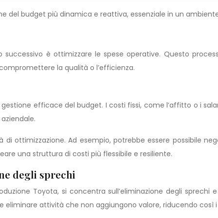
e del budget più dinamica e reattiva, essenziale in un ambiente 
o successivo è ottimizzare le spese operative. Questo processo
 compromettere la qualità o l’efficienza.
na gestione efficace del budget. I costi fissi, come l’affitto o i
à aziendale.
tà di ottimizzazione. Ad esempio, potrebbe essere possibile nego
reare una struttura di costi più flessibile e resiliente.
ne degli sprechi
uzione Toyota, si concentra sull’eliminazione degli sprechi e s
e eliminare attività che non aggiungono valore, riducendo così i 