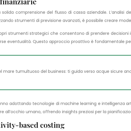
 finanziarie
olida comprensione del flusso di cassa aziendale. L’analisi det
Utilizzando strumenti di previsione avanzati, è possibile creare mode
ropri strumenti strategici che consentono di prendere decisioni i
erse eventualità. Questo approccio proattivo è fondamentale per m
 mare tumultuoso del business: ti guida verso acque sicure anch
tanno adottando tecnologie di machine learning e intelligenza ar
 all’occhio umano, offrendo insights preziosi per la pianificazio
ivity-based costing