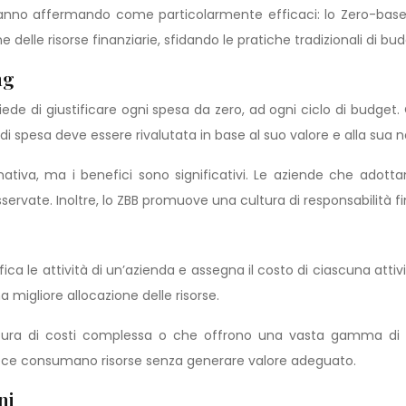
tanno affermando come particolarmente efficaci: lo Zero-base
delle risorse finanziarie, sfidando le pratiche tradizionali di bu
ng
de di giustificare ogni spesa da zero, ad ogni ciclo di budget.
i spesa deve essere rivalutata in base al suo valore e alla sua n
ativa, ma i benefici sono significativi. Le aziende che ado
rvate. Inoltre, lo ZBB promuove una cultura di responsabilità fin
ica le attività di un’azienda e assegna il costo di ciascuna att
 migliore allocazione delle risorse.
ttura di costi complessa o che offrono una vasta gamma di p
invece consumano risorse senza generare valore adeguato.
ni