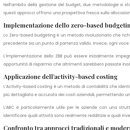
Nell’ambito della gestione del budget, due metodologie si s
questi approcci offrono una prospettiva fresca sulla allocazione 
Implementazione dello zero-based budgeti
Lo Zero-based budgeting è un metodo rivoluzionario che richie
precedente sia un punto di partenza valido. Invece, ogni voce d
L’implementazione dello ZBB può essere inizialmente impegn
opportunità di risparmio che altrimenti sarebbero passate inosse
Applicazione dell’activity-based costing
L’Activity-based costing è un metodo di contabilità che identif
più dettagliata e accurata dei costi aziendali, permettendo una
L’ABC è particolarmente utile per le aziende con una stru
identificare quali attività sono realmente redditizie e quali 
Confronto tra approcci tradizionali e moder