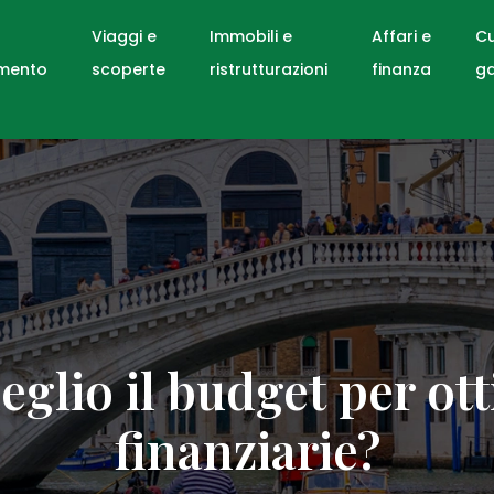
Viaggi e
Immobili e
Affari e
Cu
mento
scoperte
ristrutturazioni
finanza
g
glio il budget per ott
finanziarie?